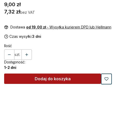
Cena
9,00 zł
Cena
7,32 zł
bez VAT
Dostawa
od 19,00 zł
- Wysyłka kurierem DPD lub Hellmann
Czas wysyłki:
3 dni
Ilość
szt.
Dostępność:
1-2 dni
Dodaj do koszyka