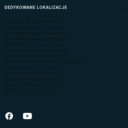
DEDYKOWANE LOKALIZACJE
Przedłużki do wideł w Toruniu
Przedłużki do wideł w Gliwicach
Przedłużki do wideł w Gdańsku
Przedłużki do wideł w Bydgoszczy
Przedłużki do wideł w Krakowie
Przedłużki do wideł we Wrocławiu
Wózki paletowe w Warszawie
Wózki paletowe Michałowice k/Warszawy
Wózki paletowe w Pruszkowie
Wózki paletowe w Krakowie
Wózki paletowe w Radomiu
Wózki paletowe w Bydgoszczy
Wózki paletowe w Lublinie