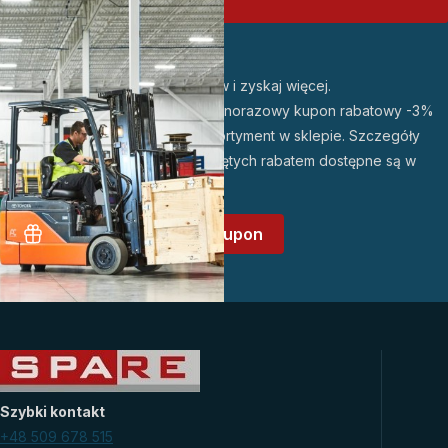
PROMOCJA
Zarejestruj się w sklepie
Odbierz 3% rabatu!
Dołącz do grona naszych klientów i zyskaj więcej.
Po założeniu konta otrzymasz jednorazowy kupon rabatowy -3%
do wykorzystania na wybrany asortyment w sklepie. Szczegóły
promocji oraz lista produktów objętych rabatem dostępne są w
regulaminie promocji
.
Załóż konto i odbierz kupon
Szybki kontakt
+48 509 678 515