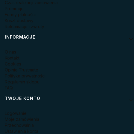
Czas realizacji zamówienia
Promocje
Formy płatności
Koszt dostawy
Reklamacje i zwroty
INFORMACJE
O nas
Kontakt
Cookies
Opinie Trustmate
Polityka prywatności
Regulamin sklepu
FAQ
TWOJE KONTO
Logowanie
Moje zamówienia
Przechowalnia
Ustawienia konta