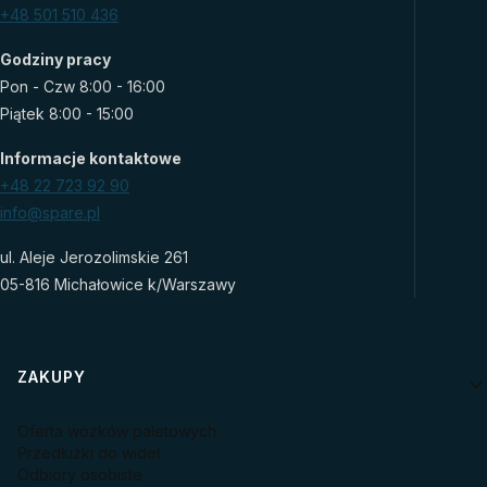
+48 501 510 436
Godziny pracy
Pon - Czw 8:00 - 16:00
Piątek 8:00 - 15:00
Informacje kontaktowe
+48 22 723 92 90
info@spare.pl
ul. Aleje Jerozolimskie 261
05-816 Michałowice k/Warszawy
Linki w stopce
ZAKUPY
Oferta wózków paletowych
Przedłużki do wideł
Odbiory osobiste