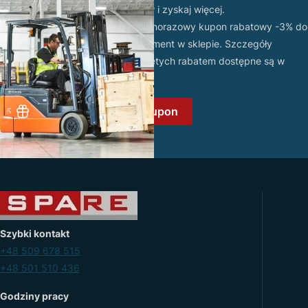
Dołącz do grona naszych klientów i zyskaj więcej.
Po założeniu konta otrzymasz jednorazowy kupon rabatowy -3% do
wykorzystania na wybrany asortyment w sklepie. Szczegóły
promocji oraz lista produktów objętych rabatem dostępne są w
regulaminie promocji
.
Załóż konto i odbierz kupon
Szybki kontakt
+48 509 678 515
+48 501 510 436
Godziny pracy