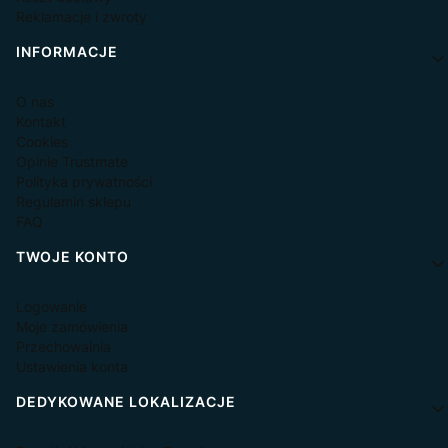
Reklamacje i zwroty
INFORMACJE
O nas
Kontakt
Cookies
Opinie Trustmate
Polityka prywatności
Regulamin sklepu
FAQ
TWOJE KONTO
Logowanie
Moje zamówienia
Przechowalnia
Ustawienia konta
DEDYKOWANE LOKALIZACJE