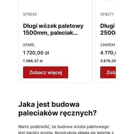
Kod produktu
Kod produktu
SP9042
SP8377
Długi wózek paletowy
Długi wózek
1500mm, paleciak
2500mm Za
AC20
WRU4 PTP
PRODUCENT
PRODUCENT
SPARE
ZAKREM
Cena promocyjna
Cena promocy
1 720,00 zł
4 770,00 zł
Cena
Cena
1 398,37 zł
3 878,05 zł
Zobacz więcej
Zobacz wię
Jaka jest budowa
paleciaków ręcznych?
Warto podkreślić, że budowa wózka paletowego
jest bardzo prosta. Konstrukcja składa się jedynie z