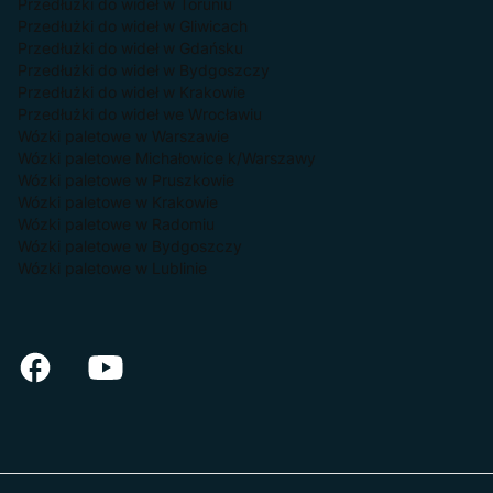
Przedłużki do wideł w Toruniu
Przedłużki do wideł w Gliwicach
Przedłużki do wideł w Gdańsku
Przedłużki do wideł w Bydgoszczy
Przedłużki do wideł w Krakowie
Przedłużki do wideł we Wrocławiu
Wózki paletowe w Warszawie
Wózki paletowe Michałowice k/Warszawy
Wózki paletowe w Pruszkowie
Wózki paletowe w Krakowie
Wózki paletowe w Radomiu
Wózki paletowe w Bydgoszczy
Wózki paletowe w Lublinie