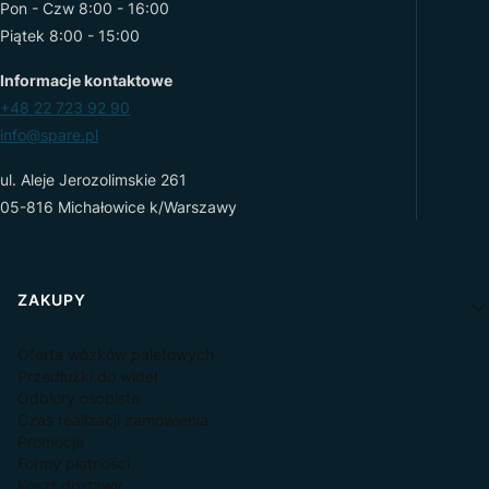
Pon - Czw 8:00 - 16:00
Piątek 8:00 - 15:00
Informacje kontaktowe
+48 22 723 92 90
info@spare.pl
ul. Aleje Jerozolimskie 261
05-816 Michałowice k/Warszawy
Linki w stopce
ZAKUPY
Oferta wózków paletowych
Przedłużki do wideł
Odbiory osobiste
Czas realizacji zamówienia
Promocje
Formy płatności
Koszt dostawy