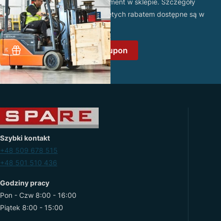
wykorzystania na wybrany asortyment w sklepie. Szczegóły
promocji oraz lista produktów objętych rabatem dostępne są w
regulaminie promocji
.
Załóż konto i odbierz kupon
Szybki kontakt
+48 509 678 515
+48 501 510 436
Godziny pracy
Pon - Czw 8:00 - 16:00
Piątek 8:00 - 15:00