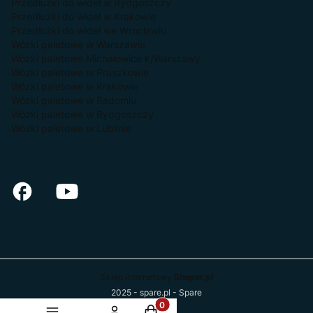
Przedłużki do wideł w Bydgoszczy
Przedłużki do wideł w Krakowie
Przedłużki do wideł we Wrocławiu
Wózki paletowe w Warszawie
Wózki paletowe Michałowice k/Warszawy
Wózki paletowe w Pruszkowie
Wózki paletowe w Krakowie
Wózki paletowe w Radomiu
Wózki paletowe w Bydgoszczy
Wózki paletowe w Lublinie
Sklep internetowy
Shoper.pl
2025 - spare.pl - Spare
Produkty w koszyku: 0. Zobacz 