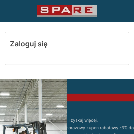
Zaloguj się
PROMOCJA
Zarejestruj się w sklepie
Odbierz 3% rabatu!
Dołącz do grona naszych klientów i zyskaj więcej.
Po założeniu konta otrzymasz jednorazowy kupon rabatowy -3% do