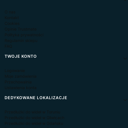
O nas
Kontakt
Cookies
Opinie Trustmate
Polityka prywatności
Regulamin sklepu
FAQ
TWOJE KONTO
Logowanie
Moje zamówienia
Przechowalnia
Ustawienia konta
DEDYKOWANE LOKALIZACJE
Przedłużki do wideł w Toruniu
Przedłużki do wideł w Gliwicach
Przedłużki do wideł w Gdańsku