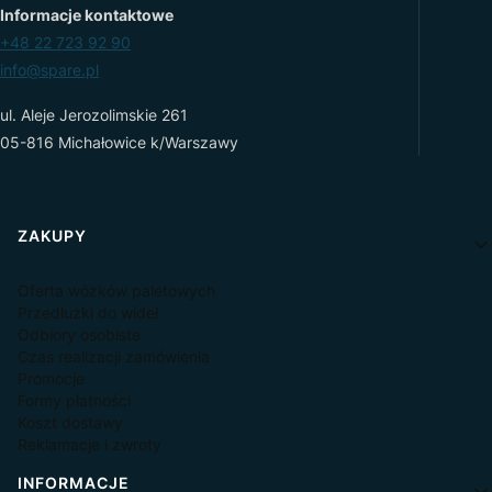
Informacje kontaktowe
+48 22 723 92 90
info@spare.pl
ul. Aleje Jerozolimskie 261
05-816 Michałowice k/Warszawy
Linki w stopce
ZAKUPY
Oferta wózków paletowych
Przedłużki do wideł
Odbiory osobiste
Czas realizacji zamówienia
Promocje
Formy płatności
Koszt dostawy
Reklamacje i zwroty
INFORMACJE