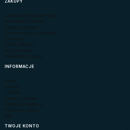
Linki w stopce
ZAKUPY
Oferta wózków paletowych
Przedłużki do wideł
Odbiory osobiste
Czas realizacji zamówienia
Promocje
Formy płatności
Koszt dostawy
Reklamacje i zwroty
INFORMACJE
O nas
Kontakt
Cookies
Opinie Trustmate
Polityka prywatności
Regulamin sklepu
FAQ
TWOJE KONTO