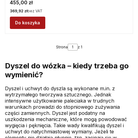
Cena
455,00 zł
Cena
369,92 zł
bez VAT
Do koszyka
Strona
z 1
Dyszel do wózka – kiedy trzeba go
wymienić?
Dyszel i uchwyt do dyszla są wykonane m.in. z
wytrzymałego tworzywa sztucznego. Jednak
intensywne użytkowanie paleciaka w trudnych
warunkach prowadzi do stopniowego zużywania
części zamiennych. Dyszel jest podatny na
uszkodzenia mechaniczne, które mogą powodować
wygięcia i pęknięcia. Takie wady kwalifikują dyszel i
uchwyt do natychmiastowej wymiany. Jeżeli te
elementy nie działają płynnie, tzn. zacinają się w