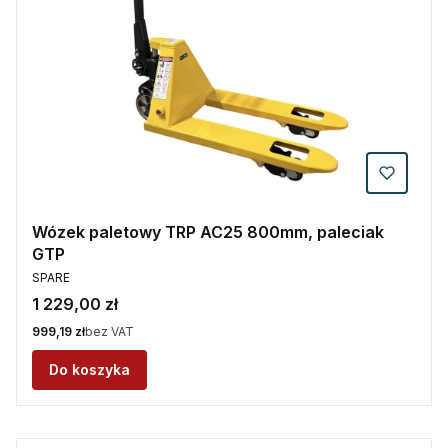
Wózek paletowy TRP AC25 800mm, paleciak
GTP
PRODUCENT
SPARE
Cena
1 229,00 zł
Cena
999,19 zł
bez VAT
Do koszyka