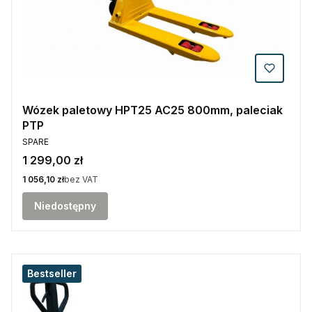
Wózek paletowy HPT25 AC25 800mm, paleciak
PTP
PRODUCENT
SPARE
Cena
1 299,00 zł
Cena
1 056,10 zł
bez VAT
Niedostępny
Bestseller