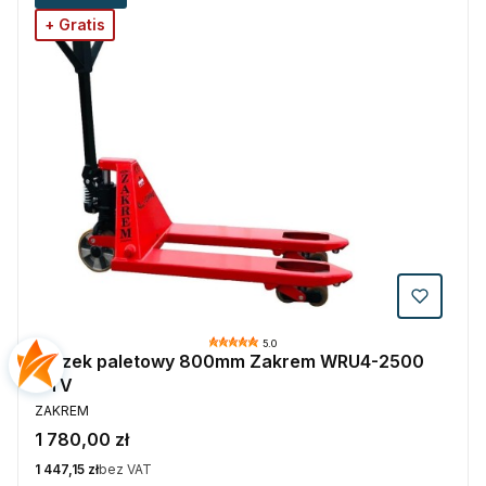
+ Gratis
5.0
Wózek paletowy 800mm Zakrem WRU4-2500
VTV
PRODUCENT
ZAKREM
Cena
1 780,00 zł
Cena
1 447,15 zł
bez VAT