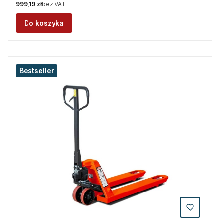
Cena
999,19 zł
bez VAT
Do koszyka
Bestseller