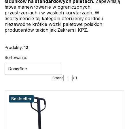
ładunków na standardowych paletach
. Zapewniają
łatwe manewrowanie w ograniczonych
przestrzeniach i w wąskich korytarzach. W
asortymencie tej kategorii oferujemy solidne i
niezawodne krótkie wózki paletowe polskich
producentów takich jak Zakrem i KPZ.
Produkty:
12
Lista produktów
Sortowanie:
Domyślne
Strona
z 1
Bestseller