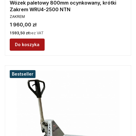
Wózek paletowy 800mm ocynkowany, krótki
Zakrem WRU4-2500 NTN
PRODUCENT
ZAKREM
Cena
1 960,00 zł
Cena
1 593,50 zł
bez VAT
Do koszyka
Bestseller