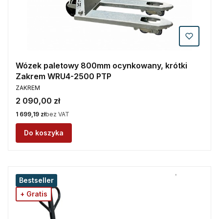
Wózek paletowy 800mm ocynkowany, krótki
Zakrem WRU4-2500 PTP
PRODUCENT
ZAKREM
Cena
2 090,00 zł
Cena
1 699,19 zł
bez VAT
Do koszyka
Bestseller
+ Gratis