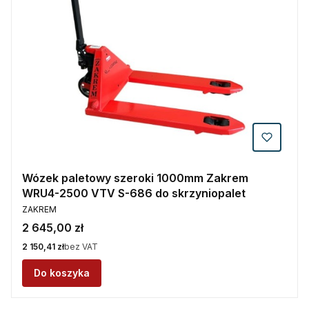
Wózek paletowy szeroki 1000mm Zakrem
WRU4-2500 VTV S-686 do skrzyniopalet
PRODUCENT
ZAKREM
Cena
2 645,00 zł
Cena
2 150,41 zł
bez VAT
Do koszyka