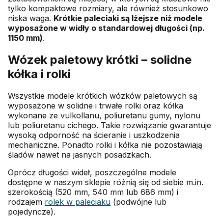
tylko kompaktowe rozmiary, ale również stosunkowo
niska waga.
Krótkie paleciaki są lżejsze niż modele
wyposażone w widły o standardowej długości (np.
1150 mm)
.
Wózek paletowy krótki – solidne
kółka i rolki
Wszystkie modele krótkich wózków paletowych są
wyposażone w solidne i trwałe rolki oraz kółka
wykonane ze vulkollanu, poliuretanu gumy, nylonu
lub poliuretanu cichego. Takie rozwiązanie gwarantuje
wysoką odporność na ścieranie i uszkodzenia
mechaniczne. Ponadto rolki i kółka nie pozostawiają
śladów nawet na jasnych posadzkach.
Oprócz długości wideł, poszczególne modele
dostępne w naszym sklepie różnią się od siebie m.in.
szerokością (520 mm, 540 mm lub 686 mm) i
rodzajem
rolek w paleciaku
(podwójne lub
pojedyncze).