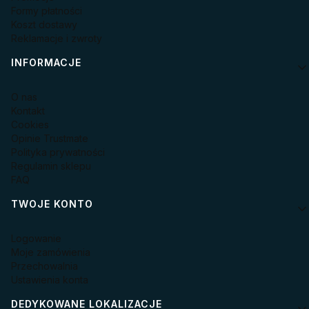
Formy płatności
Koszt dostawy
Reklamacje i zwroty
INFORMACJE
O nas
Kontakt
Cookies
Opinie Trustmate
Polityka prywatności
Regulamin sklepu
FAQ
TWOJE KONTO
Logowanie
Moje zamówienia
Przechowalnia
Ustawienia konta
DEDYKOWANE LOKALIZACJE