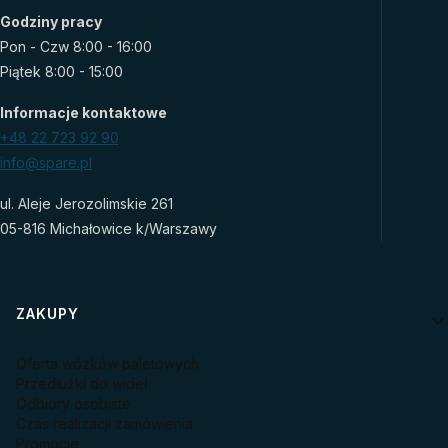
Godziny pracy
Pon - Czw 8:00 - 16:00
Piątek 8:00 - 15:00
Informacje kontaktowe
+48 22 723 92 90
info@spare.pl
ul. Aleje Jerozolimskie 261
05-816 Michałowice k/Warszawy
Linki w stopce
ZAKUPY
Oferta wózków paletowych
Przedłużki do wideł
Odbiory osobiste
Czas realizacji zamówienia
Promocje