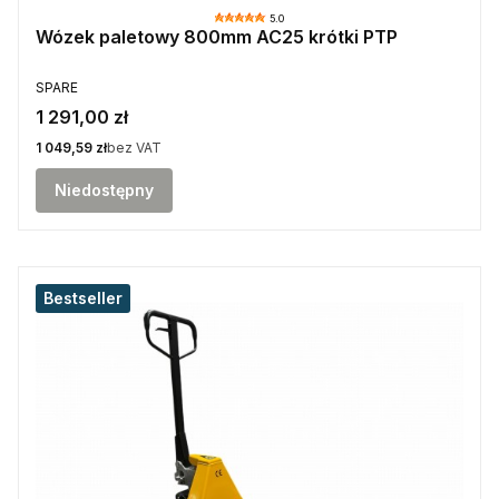
5.0
Wózek paletowy 800mm AC25 krótki PTP
PRODUCENT
SPARE
Cena
1 291,00 zł
Cena
1 049,59 zł
bez VAT
Niedostępny
Bestseller