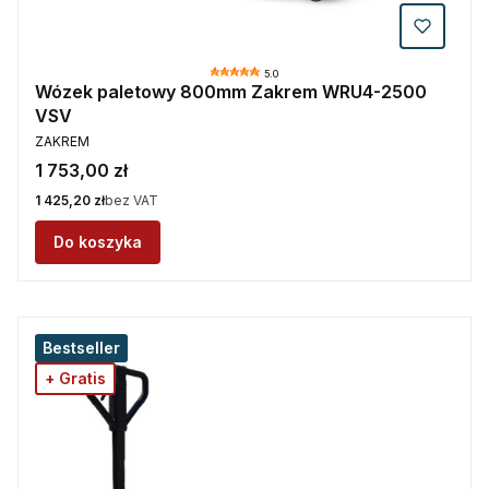
5.0
Wózek paletowy 800mm Zakrem WRU4-2500
VSV
PRODUCENT
ZAKREM
Cena
1 753,00 zł
Cena
1 425,20 zł
bez VAT
Do koszyka
Bestseller
+ Gratis