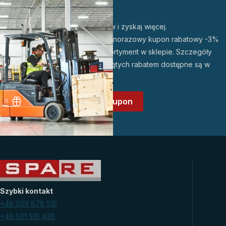
Zarejestruj się w sklepie
Odbierz 3% rabatu!
Dołącz do grona naszych klientów i zyskaj więcej.
Po założeniu konta otrzymasz jednorazowy kupon rabatowy -3%
do wykorzystania na wybrany asortyment w sklepie. Szczegóły
promocji oraz lista produktów objętych rabatem dostępne są w
regulaminie promocji
.
Załóż konto i odbierz kupon
Szybki kontakt
+48 509 678 515
+48 501 510 436