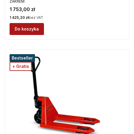
ZAKREM
Cena
1 753,00 zł
Cena
1 425,20 zł
bez VAT
Do koszyka
Bestseller
+ Gratis