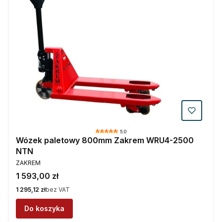
5.0
Wózek paletowy 800mm Zakrem WRU4-2500
NTN
PRODUCENT
ZAKREM
Cena
1 593,00 zł
Cena
1 295,12 zł
bez VAT
Do koszyka