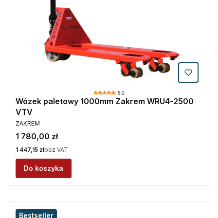
5.0
Wózek paletowy 1000mm Zakrem WRU4-2500
VTV
PRODUCENT
ZAKREM
Cena
1 780,00 zł
Cena
1 447,15 zł
bez VAT
Do koszyka
Bestseller