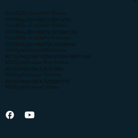
Przedłużki do wideł w Toruniu
Przedłużki do wideł w Gliwicach
Przedłużki do wideł w Gdańsku
Przedłużki do wideł w Bydgoszczy
Przedłużki do wideł w Krakowie
Przedłużki do wideł we Wrocławiu
Wózki paletowe w Warszawie
Wózki paletowe Michałowice k/Warszawy
Wózki paletowe w Pruszkowie
Wózki paletowe w Krakowie
Wózki paletowe w Radomiu
Wózki paletowe w Bydgoszczy
Wózki paletowe w Lublinie