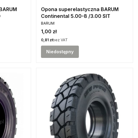
 BARUM
Opona superelastyczna BARUM
0
Continental 5.00-8 /3.00 SIT
PRODUCENT
BARUM
Cena
1,00 zł
Cena
0,81 zł
bez VAT
Niedostępny