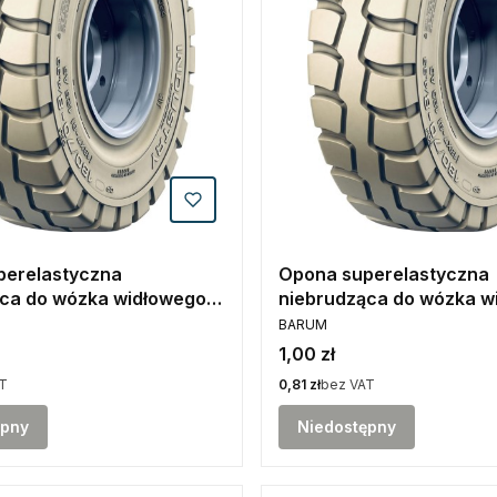
perelastyczna
Opona superelastyczna
ca do wózka widłowego
niebrudząca do wózka w
PRODUCENT
TANDARD Barum
18x7-8 w wersji SIT Bar
BARUM
Cena
1,00 zł
Cena
T
0,81 zł
bez VAT
ępny
Niedostępny