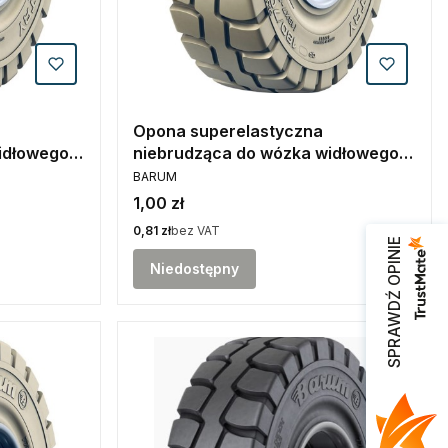
Opona superelastyczna
idłowego
niebrudząca do wózka widłowego
PRODUCENT
um
6.00-9 w wersji SIT Barum
BARUM
Cena
1,00 zł
Cena
0,81 zł
bez VAT
SPRAWDŹ OPINIE
Niedostępny