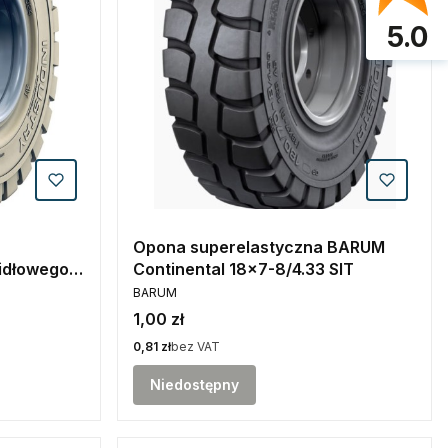
5.0
Opona superelastyczna BARUM
idłowego
Continental 18x7-8/4.33 SIT
PRODUCENT
um
BARUM
Cena
1,00 zł
Cena
0,81 zł
bez VAT
Niedostępny