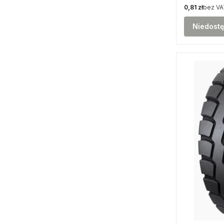
Cena
0,81 zł
bez VA
Niedost