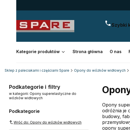
Szybki 
Kategorie produktów
Strona główna
O nas
Sklep z paleciakami i częściami Spare
Opony do wózków widłowych
Podkategorie i filtry
Opony
w kategorii: Opony superelastyczne do
wózków widłowych
Opony super
odróżnia je
Podkategorie
budowy, fabr
przemysłowy
Wróć do: Opony do wózków widłowych
opony super