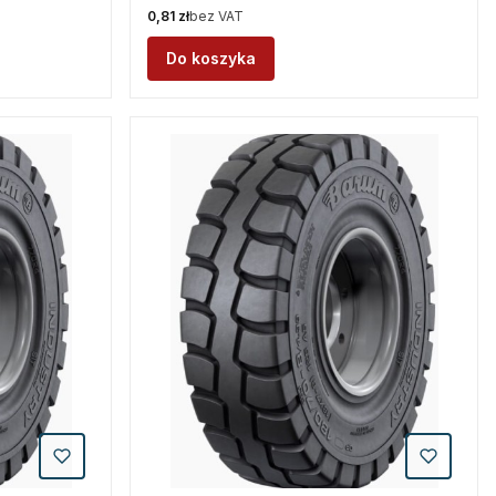
Cena
0,81 zł
bez VAT
Do koszyka