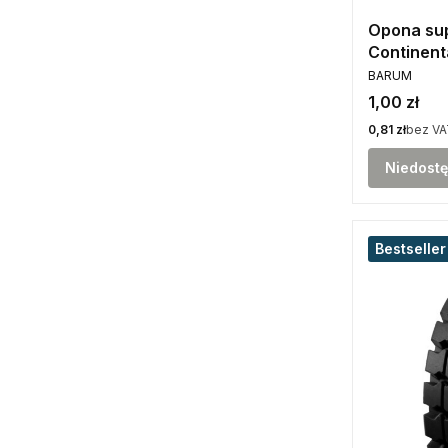
Opona su
Continent
PRODUCENT
BARUM
Cena
1,00 zł
Cena
0,81 zł
bez VA
Niedost
Bestseller