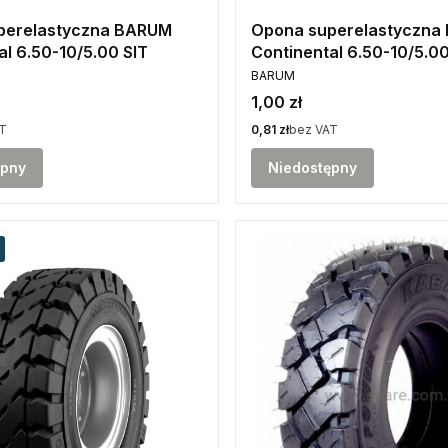
perelastyczna BARUM
Opona superelastyczna
al 6.50-10/5.00 SIT
Continental 6.50-10/5.0
PRODUCENT
BARUM
Cena
1,00 zł
Cena
T
0,81 zł
bez VAT
ępny
Niedostępny