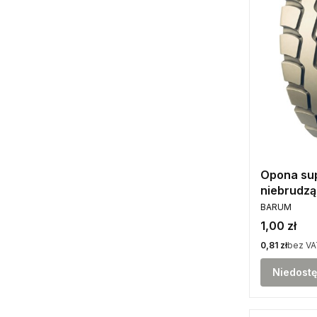
Opona su
niebrudzą
PRODUCENT
18x7-8 S
BARUM
Cena
1,00 zł
Cena
0,81 zł
bez VA
Niedost