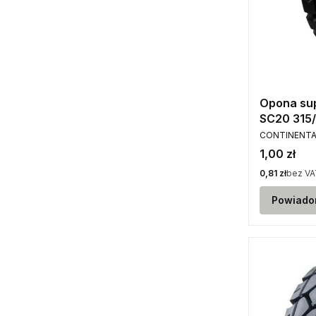
Opona su
PRODUCENT
CONTINENTA
Cena
1,00 zł
Cena
0,81 zł
bez VA
Powiado