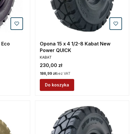
 Eco
Opona 15 x 4 1/2-8 Kabat New
Power QUICK
PRODUCENT
KABAT
Cena
230,00 zł
Cena
186,99 zł
bez VAT
Do koszyka