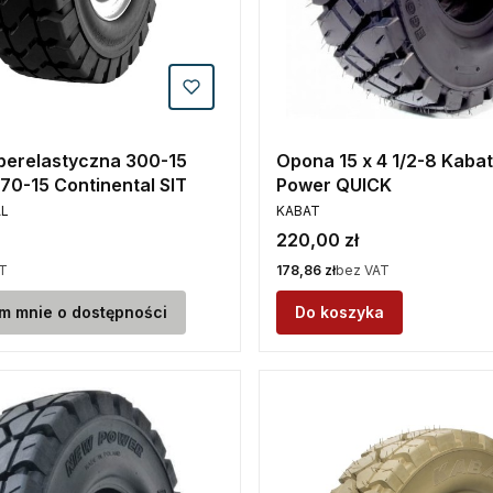
perelastyczna 300-15
Opona 15 x 4 1/2-8 Kabat
SC20 315/70-15 Continental SIT
Power QUICK
PRODUCENT
L
KABAT
Cena
220,00 zł
Cena
T
178,86 zł
bez VAT
m mnie o dostępności
Do koszyka