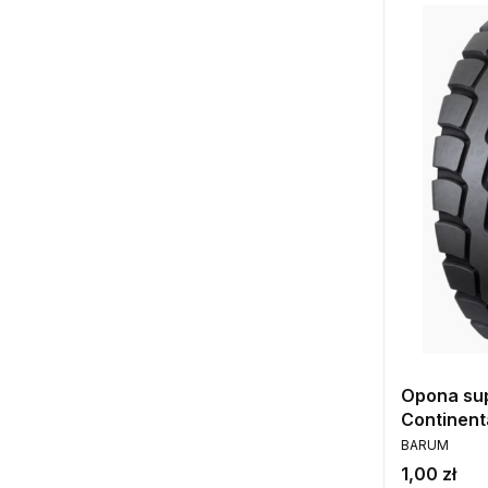
Opona su
Continent
PRODUCENT
BARUM
Cena
1,00 zł