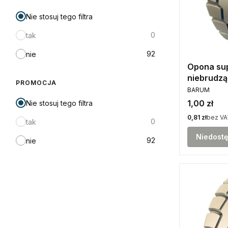
Nie stosuj tego filtra
0
tak
92
nie
Opona su
niebrudzą
PROMOCJA
PRODUCENT
7.00-12 w
BARUM
Cena
1,00 zł
Nie stosuj tego filtra
Cena
0,81 zł
bez VA
0
tak
Niedost
92
nie