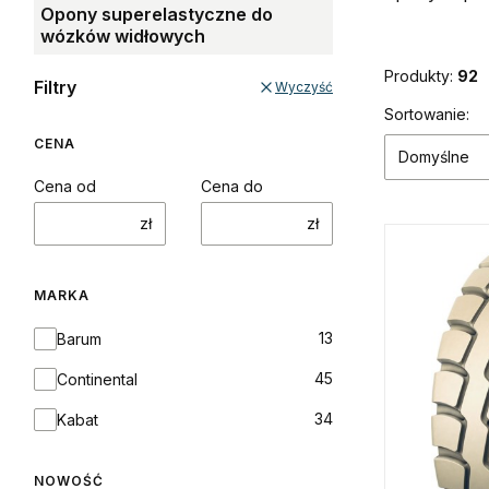
Opony superelastyczne do
wózków widłowych
Produkty:
92
Filtry
Wyczyść
Lista p
Sortowanie:
CENA
Domyślne
Cena od
Cena do
zł
zł
MARKA
Marka
13
Barum
45
Continental
34
Kabat
NOWOŚĆ