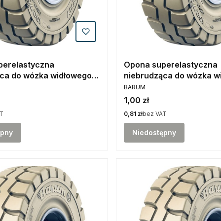
perelastyczna
Opona superelastyczna
ca do wózka widłowego
niebrudząca do wózka w
PRODUCENT
 wersji SIT Barum
6.50-10 STANDARD Bar
BARUM
Cena
1,00 zł
Cena
T
0,81 zł
bez VAT
ępny
Niedostępny