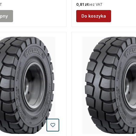
Cena
T
0,81 zł
bez VAT
ępny
Do koszyka