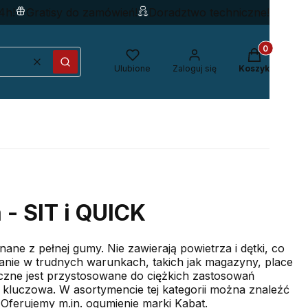
4h!
Gratisy do zamówień!
Doradztwo techniczne!
Produkty w k
Wyczyść
Szukaj
Ulubione
Zaloguj się
Koszyk
- SIT i QUICK
e z pełnej gumy. Nie zawierają powietrza i dętki, co
anie w trudnych warunkach, takich jak magazyny, place
tyczne jest przystosowane do ciężkich zastosowań
kluczowa. W asortymencie tej kategorii można znaleźć
ferujemy m.in. ogumienie marki Kabat.