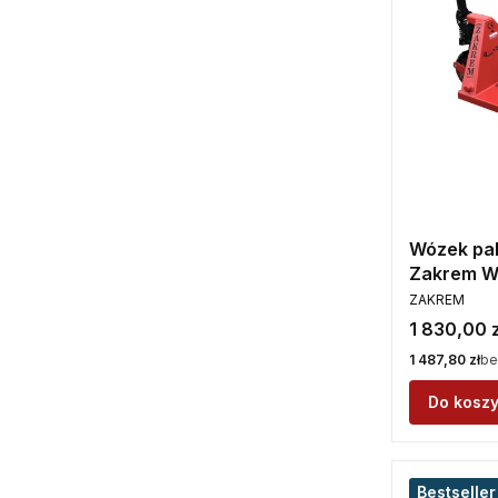
Wózek pa
Zakrem W
PRODUCENT
ZAKREM
Cena
1 830,00 z
Cena
1 487,80 zł
be
Do kosz
Bestseller