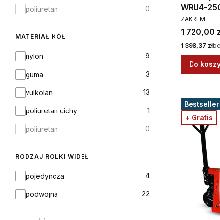
WRU4-25
0
poliuretan
PRODUCENT
ZAKREM
Cena
1 720,00 z
MATERIAŁ KÓŁ
Cena
1 398,37 zł
be
Materiał kół
9
nylon
Do kosz
3
guma
13
vulkolan
Bestseller
1
poliuretan cichy
+ Gratis
0
poliuretan
RODZAJ ROLKI WIDEŁ
Rodzaj rolki wideł
4
pojedyncza
22
podwójna