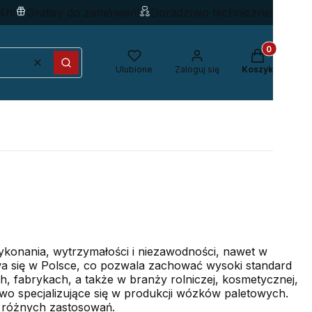
4h!
Gratisy do zamówień!
Doradztwo techniczne!
Produkty w k
Wyczyść
Szukaj
Ulubione
Zaloguj się
Koszyk
ykonania, wytrzymałości i niezawodności, nawet w
a się w Polsce, co pozwala zachować wysoki standard
 fabrykach, a także w branży rolniczej, kosmetycznej,
two specjalizujące się w produkcji wózków paletowych.
różnych zastosowań.