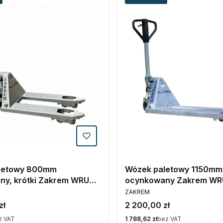
letowy 800mm
Wózek paletowy 1150mm
ny, krótki Zakrem WRU4-
ocynkowany Zakrem WR
PRODUCENT
VTV
ZAKREM
Cena
zł
2 200,00 zł
Cena
z VAT
1 788,62 zł
bez VAT