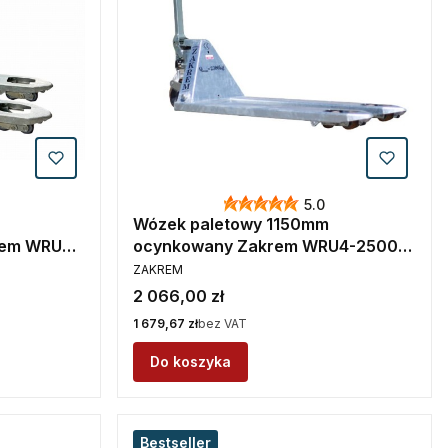
5.0
Wózek paletowy 1150mm
rem WRU4-
ocynkowany Zakrem WRU4-2500
PRODUCENT
NTN
ZAKREM
Cena
2 066,00 zł
Cena
1 679,67 zł
bez VAT
Do koszyka
Bestseller