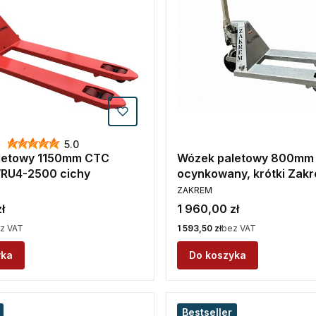
5.0
letowy 1150mm CTC
Wózek paletowy 800mm
RU4-2500 cichy
ocynkowany, krótki Zak
PRODUCENT
2500 NTN
ZAKREM
Cena
ł
1 960,00 zł
Cena
z VAT
1 593,50 zł
bez VAT
yka
Do koszyka
Bestseller