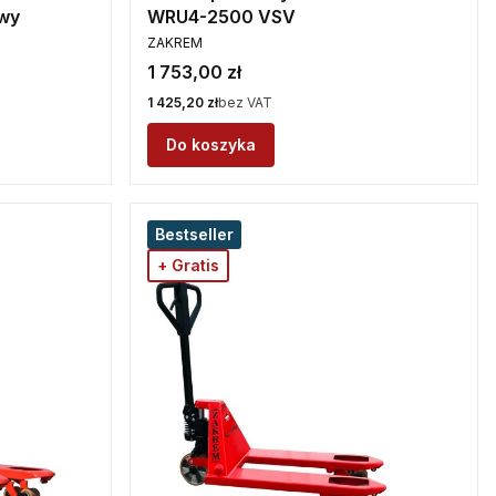
wy
WRU4-2500 VSV
PRODUCENT
ZAKREM
Cena
1 753,00 zł
Cena
1 425,20 zł
bez VAT
Do koszyka
Bestseller
+ Gratis