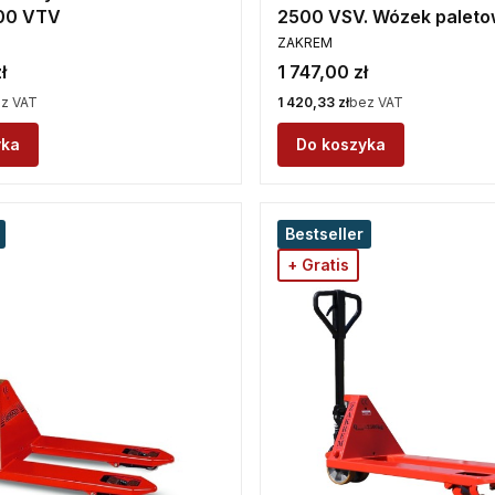
00 VTV
2500 VSV. Wózek paleto
PRODUCENT
ZAKREM
Cena
ł
1 747,00 zł
Cena
z VAT
1 420,33 zł
bez VAT
yka
Do koszyka
Bestseller
+ Gratis