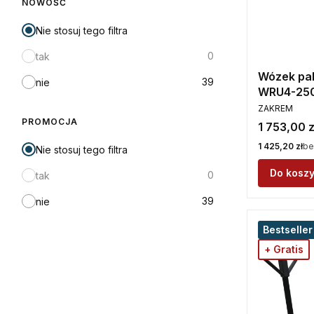
NOWOŚĆ
Nie stosuj tego filtra
0
tak
Wózek pa
39
nie
WRU4-25
PRODUCENT
ZAKREM
PROMOCJA
Cena
1 753,00 z
Cena
1 425,20 zł
be
Nie stosuj tego filtra
Do kosz
0
tak
39
nie
Bestseller
+ Gratis