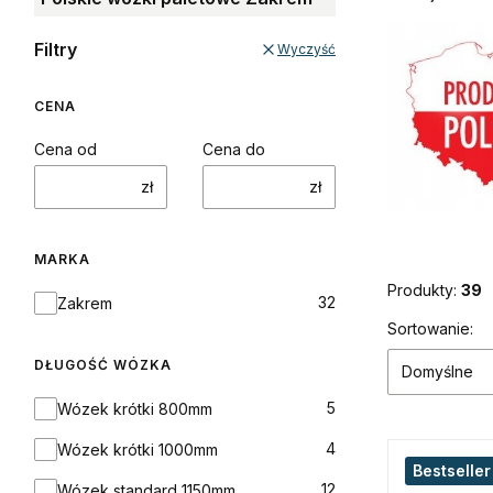
Filtry
Wyczyść
CENA
Cena od
Cena do
zł
zł
MARKA
Produkty:
39
Marka
32
Zakrem
Lista p
Sortowanie:
DŁUGOŚĆ WÓZKA
Domyślne
Długość wózka
5
Wózek krótki 800mm
4
Wózek krótki 1000mm
Bestseller
12
Wózek standard 1150mm