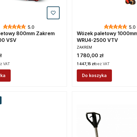
5.0
5.0
letowy 800mm Zakrem
Wózek paletowy 1000m
00 VSV
WRU4-2500 VTV
PRODUCENT
ZAKREM
Cena
ł
1 780,00 zł
Cena
z VAT
1 447,15 zł
bez VAT
yka
Do koszyka