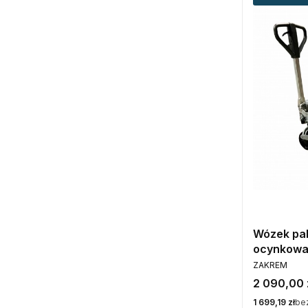
Wózek pa
ocynkowa
PRODUCENT
2500 PTP
ZAKREM
Cena
2 090,00 
Cena
1 699,19 zł
be