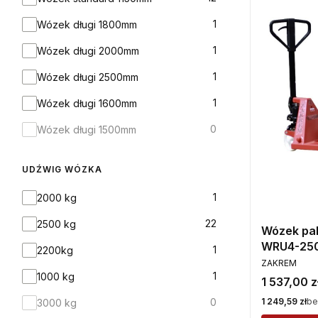
1
Wózek długi 1800mm
1
Wózek długi 2000mm
1
Wózek długi 2500mm
1
Wózek długi 1600mm
0
Wózek długi 1500mm
UDŹWIG WÓZKA
Udźwig wózka
1
2000 kg
22
2500 kg
Wózek pa
WRU4-25
1
2200kg
PRODUCENT
ZAKREM
1
1000 kg
Cena
1 537,00 z
Cena
1 249,59 zł
be
0
3000 kg