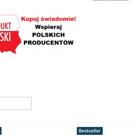
roduktów
Bestseller