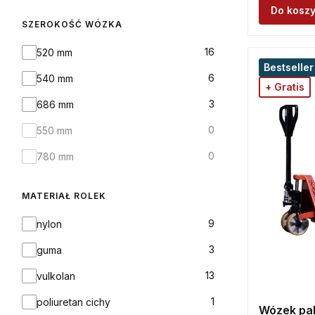
Do kosz
SZEROKOŚĆ WÓZKA
Szerokość wózka
16
520 mm
Bestseller
6
540 mm
+ Gratis
3
686 mm
0
550 mm
0
780 mm
MATERIAŁ ROLEK
Materiał rolek
9
nylon
3
guma
13
vulkolan
1
poliuretan cichy
Wózek pa