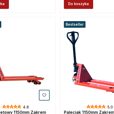
yka
Do koszyka
Bestseller
4.8
5.0
letowy 1150mm Zakrem
Paleciak 1150mm Zakre