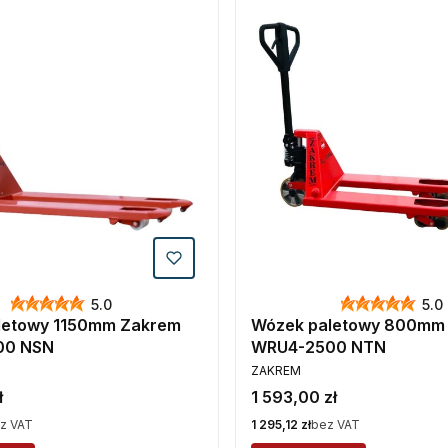
5.0
5.0
letowy 1150mm Zakrem
Wózek paletowy 800mm
00 NSN
WRU4-2500 NTN
PRODUCENT
ZAKREM
Cena
ł
1 593,00 zł
Cena
z VAT
1 295,12 zł
bez VAT