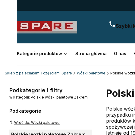
Szybki 
Kategorie produktów
Strona główna
O nas
Sklep z paleciakami i częściami Spare
Wózki paletowe
Polskie wózk
Podkategorie i filtry
Polsk
w kategorii: Polskie wózki paletowe Zakrem
Polskie wóz
Podkategorie
przypadku i
produktów k
Wróć do: Wózki paletowe
spożywczej i
Istnieje od 
Polskie wózki paletowe Zakrem