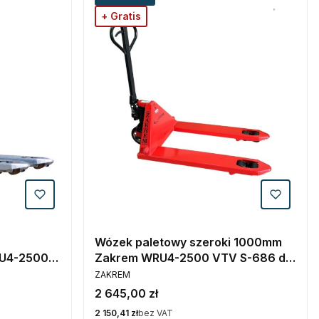
+ Gratis
Wózek paletowy szeroki 1000mm
U4-2500
Zakrem WRU4-2500 VTV S-686 do
PRODUCENT
skrzyniopalet
ZAKREM
Cena
2 645,00 zł
Cena
2 150,41 zł
bez VAT