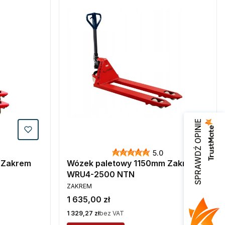
SPRAWDŹ OPINIE
5.0
 Zakrem
Wózek paletowy 1150mm Zakrem
WRU4-2500 NTN
PRODUCENT
ZAKREM
Cena
1 635,00 zł
Cena
1 329,27 zł
bez VAT