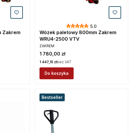
5.0
m Zakrem
Wózek paletowy 800mm Zakrem
WRU4-2500 VTV
PRODUCENT
ZAKREM
Cena
1 780,00 zł
Cena
1 447,15 zł
bez VAT
Do koszyka
Bestseller