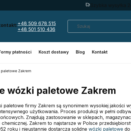
Szybka wysyłka 2
+48 509 678 515
kontakt:
+48 501 510 436
Formy płatności
Koszt dostawy
Blog
Kontakt
i paletowe Zakrem
ie wózki paletowe Zakrem
ki paletowe firmy Zakrem są synonimem wysokiej jakości w
ntensywnego użytkowania. Proces produkcji w pełni odbyw
ońcowych. Znajdują zastosowanie w sklepach, magazynach,
 chemicznej. Zakrem to najstarsze w Polsce przedsiębiors
1952 roku i nieustannie dostarcza solidne
wózki paletowe
do 