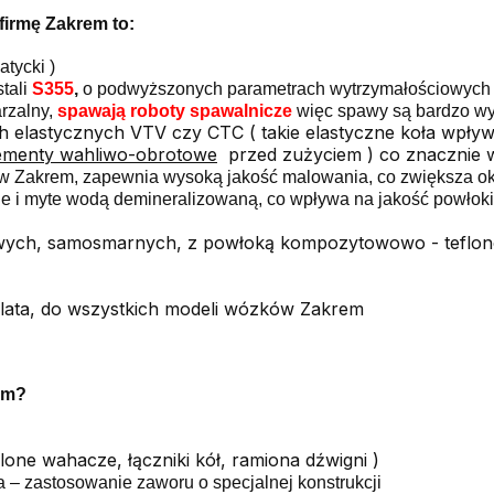
irmę Zakrem to:
atycki )
stali
S355
,
o podwyższonych parametrach wytrzymałościowych
arzalny,
spawają roboty spawalnicze
więc spawy są bardzo wys
 elastycznych VTV czy CTC ( takie elastyczne koła wpływ
elementy wahliwo-obrotowe
przed zużyciem ) co znacznie 
 Zakrem, zapewnia wysoką jakość malowania, co zwiększa ok
 i myte wodą demineralizowaną, co wpływa na jakość powłoki 
wych, samosmarnych, z powłoką kompozytowowo - teflonow
 lata, do wszystkich modeli wózków Zakrem
em?
olone wahacze, łączniki kół, ramiona dźwigni )
 – zastosowanie zaworu o specjalnej konstrukcji