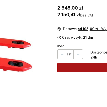
Cena
2 645,00 zł
Cena
2 150,41 zł
bez VAT
Dostawa
od 195,00 zł
- Wy
Czas wysyłki:
21 dni
Ilość
Dostępnoś
szt.
24h