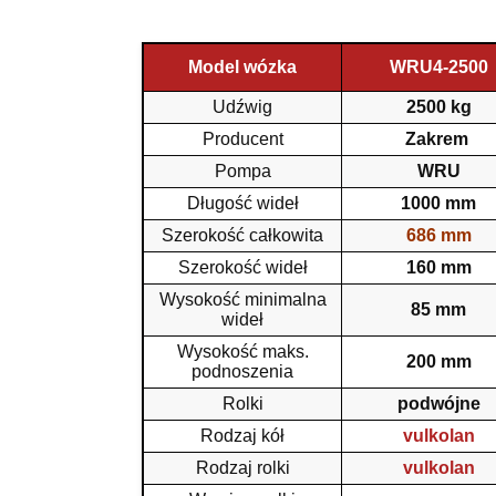
Model wózka
WRU4-2500
Udźwig
2500 kg
Producent
Zakrem
Pompa
WRU
Długość wideł
1000 mm
Szerokość całkowita
686 mm
Szerokość wideł
160 mm
Wysokość minimalna
85 mm
wideł
Wysokość maks.
200 mm
podnoszenia
Rolki
podwójne
Rodzaj kół
vulkolan
Rodzaj rolki
vulkolan