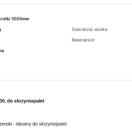
krótki 1000mm
g
Szerokość wózka
Materiał kół
na
0, do skrzyniopalet
roki - idealny do skrzyniopalet