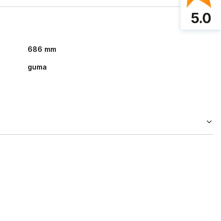
5.0
686 mm
guma