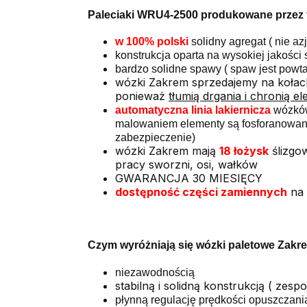
Paleciaki
WRU4-2500
produkowane przez f
w 100% polski
solidny agregat ( nie azj
konstrukcja oparta na wysokiej jakości 
bardzo solidne spawy ( spaw jest powt
wózki Zakrem sprzedajemy na kołach
ponieważ
tłumią drgania i chronią 
automatyczna linia lakiernicza
wózków
malowaniem elementy są fosforanowane
zabezpieczenie)
wózki Zakrem mają
18 łożysk
ślizgo
pracy sworzni, osi, wałków
GWARANCJA 30 MIESIĘCY
dostępność części zamiennych
na
Czym wyróżniają się wózki paletowe Zakr
niezawodnością
stabilną i solidną konstrukcją ( zesp
płynną regulację prędkości opuszczania