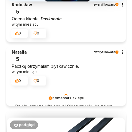
Radosław
zweryfikowano
5
Ocena klienta:
Doskonale
w tym miesiącu
0
0
Natalia
zweryfikowano
5
Paczkę otrzymałam błyskawicznie.
w tym miesiącu
0
0
Komentarz sklepu
Dziękujemy za miłe słowa! Cieszymy się, że zakup
przeszedł bezproblemowo, oraz, że możemy
zapewnić odpowiednią obsługę tak świetnym
klientom. Dziękujemy raz jeszcze!
podgląd