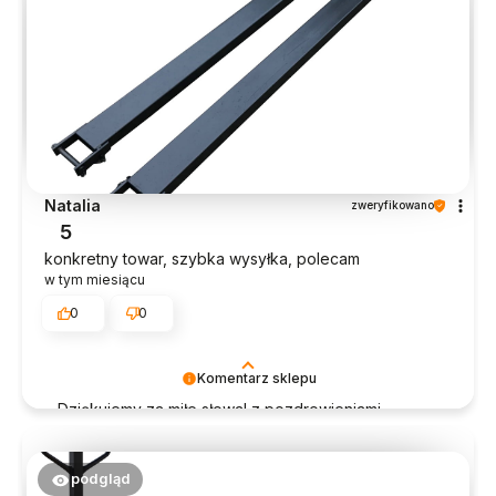
Natalia
zweryfikowano
5
konkretny towar, szybka wysyłka, polecam
w tym miesiącu
0
0
Komentarz sklepu
Dziękujemy za miłe słowa! z pozdrowieniami,
obsługa sklepu.
podgląd