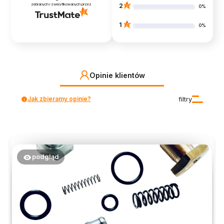
zebranych i zweryfikowanych przez
2
0%
1
0%
Opinie klientów
Jak zbieramy opinie?
filtry
podgląd