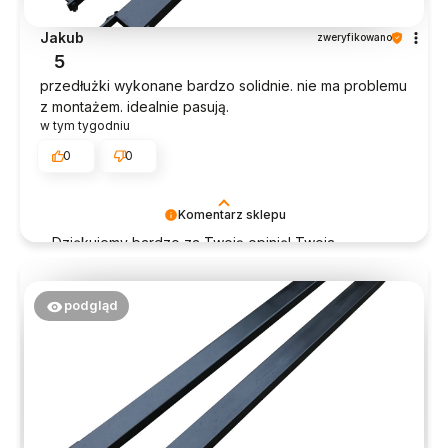
Jakub
zweryfikowano
5
przedłużki wykonane bardzo solidnie. nie ma problemu
z montażem. idealnie pasują.
w tym tygodniu
0
0
Komentarz sklepu
Dziękujemy bardzo za Twoją opinię! Twoja
recenzja wiele dla nas znaczy - dzięki niej wiemy,
że jesteśmy na właściwym torze :) Z
pozdrowieniami, obsługa sklepu.
podgląd