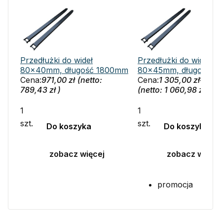
Przedłużki do wideł
Przedłużki do wideł 8
80x40mm, długość 1800mm
80x45mm, długość 
Cena:
971,00 zł
(netto:
Cena:
1 305,00 zł
1 205
789,43 zł
)
(netto:
1 060,98 zł
979,
szt.
szt.
Do koszyka
Do koszyka
zobacz więcej
zobacz więce
promocja