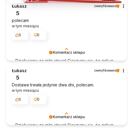
Łukasz
zweryfikowano
5
polecam
w tym miesiącu
0
0
Komentarz sklepu
Dziękujemy za miłe słowa! Cieszymy się, że zakup
przeszedł bezproblemowo, oraz, że możemy
Łukasz
zweryfikowano
zapewnić odpowiednią obsługę tak świetnym
5
klientom. Dziękujemy raz jeszcze!
Dostawa trwała jedynie dwa dni, polecam.
w tym miesiącu
0
0
Komentarz sklepu
Dziękujemy za miłe słowa! Cieszymy się, że zakup
przeszedł bezproblemowo, oraz, że możemy