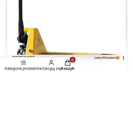
GRZEGORZ
zweryfikowano
Produkty w koszyku: 0. Zobacz
5
Kategorie produktów
Zaloguj się
Koszyk
Ocena klienta:
Doskonale
w tym miesiącu
0
0
Karolina
zweryfikowano
5
Bardzo ładne i solidne opakowanie. Bardzo
kompetentna obsługa klienta, to dzisiaj się ceni.
Reakcja sklepu niemal od ręki, sprawnie wysłano towar.