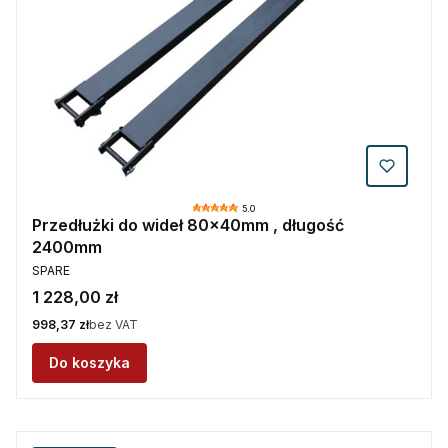
5.0
Przedłużki do wideł 80x40mm , długość
2400mm
PRODUCENT
SPARE
Cena
1 228,00 zł
Cena
998,37 zł
bez VAT
Do koszyka