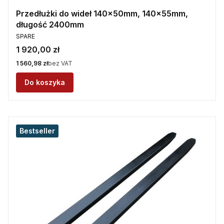
Przedłużki do wideł 140x50mm, 140x55mm,
długość 2400mm
PRODUCENT
SPARE
Cena
1 920,00 zł
Cena
1 560,98 zł
bez VAT
Do koszyka
Bestseller