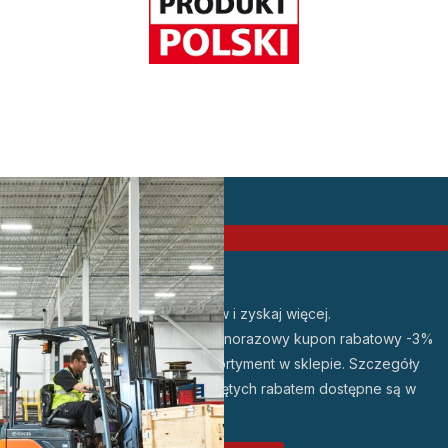
PROMOCJA
Zarejestruj się w sklepie
Odbierz 3% rabatu!
Dołącz do grona naszych klientów i zyskaj więcej.
Po założeniu konta otrzymasz jednorazowy kupon rabatowy -3%
do wykorzystania na wybrany asortyment w sklepie. Szczegóły
promocji oraz lista produktów objętych rabatem dostępne są w
regulaminie promocji
.