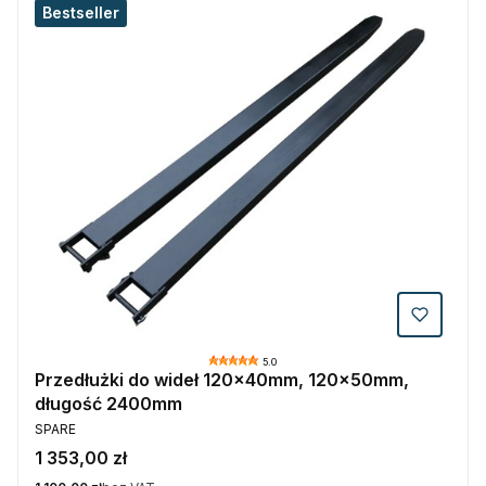
Bestseller
5.0
Przedłużki do wideł 120x40mm, 120x50mm,
długość 2400mm
PRODUCENT
SPARE
Cena
1 353,00 zł