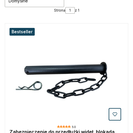
Domyślne
Strona
z 1
Bestseller
5.0
Zabezpieczenie do przedłużki wideł, blokada,