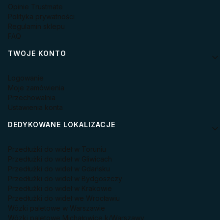
Opinie Trustmate
Polityka prywatności
Regulamin sklepu
FAQ
TWOJE KONTO
Logowanie
Moje zamówienia
Przechowalnia
Ustawienia konta
DEDYKOWANE LOKALIZACJE
Przedłużki do wideł w Toruniu
Przedłużki do wideł w Gliwicach
Przedłużki do wideł w Gdańsku
Przedłużki do wideł w Bydgoszczy
Przedłużki do wideł w Krakowie
Przedłużki do wideł we Wrocławiu
Wózki paletowe w Warszawie
Wózki paletowe Michałowice k/Warszawy