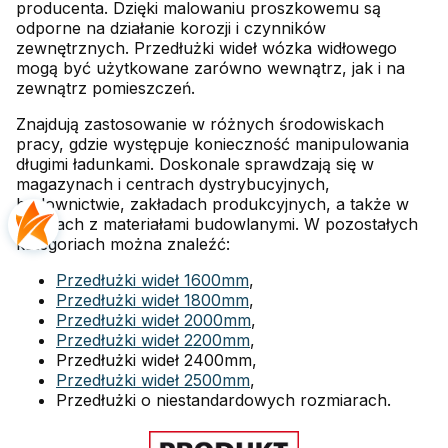
producenta. Dzięki malowaniu proszkowemu są
odporne na działanie korozji i czynników
zewnętrznych. Przedłużki wideł wózka widłowego
mogą być użytkowane zarówno wewnątrz, jak i na
zewnątrz pomieszczeń.
Znajdują zastosowanie w różnych środowiskach
pracy, gdzie występuje konieczność manipulowania
długimi ładunkami. Doskonale sprawdzają się w
magazynach i centrach dystrybucyjnych,
budownictwie, zakładach produkcyjnych, a także w
sklepach z materiałami budowlanymi. W pozostałych
kategoriach można znaleźć:
Przedłużki wideł 1600mm
,
Przedłużki wideł 1800mm
,
Przedłużki wideł 2000mm
,
Przedłużki wideł 2200mm
,
Przedłużki wideł 2400mm,
Przedłużki wideł 2500mm
,
Przedłużki o niestandardowych rozmiarach.