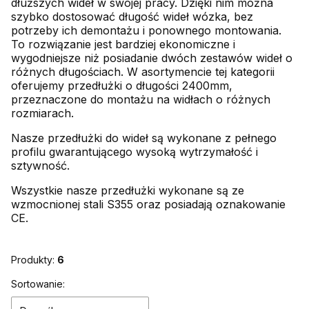
dłuższych wideł w swojej pracy. Dzięki nim można
szybko dostosować długość wideł wózka, bez
potrzeby ich demontażu i ponownego montowania.
To rozwiązanie jest bardziej ekonomiczne i
wygodniejsze niż posiadanie dwóch zestawów wideł o
różnych długościach. W asortymencie tej kategorii
oferujemy przedłużki o długości 2400mm,
przeznaczone do montażu na widłach o różnych
rozmiarach.
Nasze przedłużki do wideł są wykonane z pełnego
profilu gwarantującego wysoką wytrzymałość i
sztywność.
Wszystkie nasze przedłużki wykonane są ze
wzmocnionej stali S355 oraz posiadają oznakowanie
CE.
Produkty:
6
Lista produktów
Sortowanie: