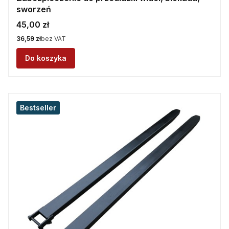
sworzeń
Cena
45,00 zł
Cena
36,59 zł
bez VAT
Do koszyka
Bestseller