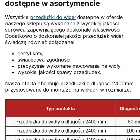
dostępne w asortymencie
Wszystkie
przedłużki do wideł
dostępne w ofercie
naszego sklepu są wykonane z wysokiej jakości
surowca zapewniającego doskonałe właściwości.
Dodatkowo o doskonałej jakości przedłużek wideł
świadczą również dołączane:
certyfikaty,
świadectwa zgodności,
precyzyjnie wykonane mocowania na widły,
wysokiej jakości spawy przedłużek.
Nasza oferta obejmuje przedłużki o długości 2400mm
przystosowane do montażu na widłach w rozmiarze:
Typ produktu
Długość 
Przedłużka do widły o długości 2400 mm
80 m
Przedłużka do widły o długości 2400 mm
100 
Przedłużka do widły o długości 2400 mm
100 