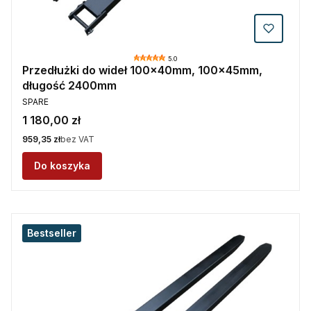
5.0
Przedłużki do wideł 100x40mm, 100x45mm,
długość 2400mm
PRODUCENT
SPARE
Cena
1 180,00 zł
Cena
959,35 zł
bez VAT
Do koszyka
Bestseller