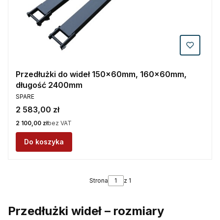
Przedłużki do wideł 150x60mm, 160x60mm,
długość 2400mm
PRODUCENT
SPARE
Cena
2 583,00 zł
Cena
2 100,00 zł
bez VAT
Do koszyka
Strona
z 1
Przedłużki wideł – rozmiary