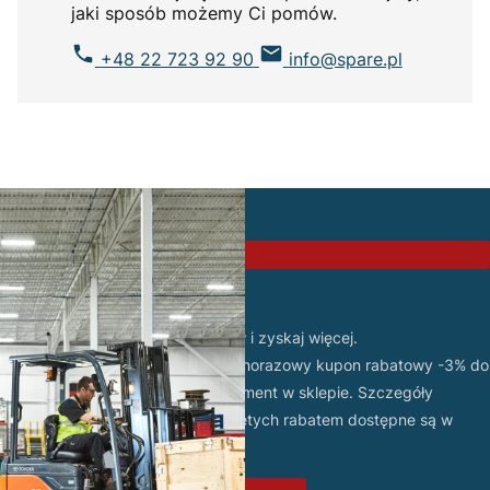
jaki sposób możemy Ci pomów.
+48 22 723 92 90
info@spare.pl
PROMOCJA
Zarejestruj się w sklepie
Odbierz 3% rabatu!
Dołącz do grona naszych klientów i zyskaj więcej.
Po założeniu konta otrzymasz jednorazowy kupon rabatowy -3% do
wykorzystania na wybrany asortyment w sklepie. Szczegóły
promocji oraz lista produktów objętych rabatem dostępne są w
regulaminie promocji
.