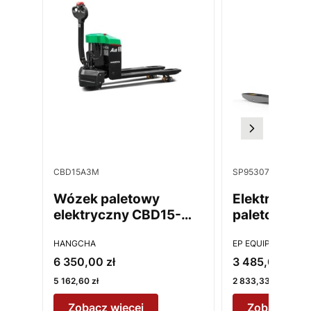
Kod produktu
Kod produktu
CBD15A3M
SP95307
Wózek paletowy
Elektryczn
elektryczny CBD15-
paletowy EP
A3MC2-I
1500kg
PRODUCENT
PRODUCENT
HANGCHA
EP EQUIPMENT
Cena promocyjna
Cena promocy
6 350,00 zł
3 485,00 zł
Cena
Cena
5 162,60 zł
2 833,33 zł
Zobacz więcej
Zobacz wię