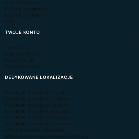
Opinie Trustmate
Polityka prywatności
Regulamin sklepu
FAQ
TWOJE KONTO
Logowanie
Moje zamówienia
Przechowalnia
Ustawienia konta
DEDYKOWANE LOKALIZACJE
Przedłużki do wideł w Toruniu
Przedłużki do wideł w Gliwicach
Przedłużki do wideł w Gdańsku
Przedłużki do wideł w Bydgoszczy
Przedłużki do wideł w Krakowie
Przedłużki do wideł we Wrocławiu
Wózki paletowe w Warszawie
Wózki paletowe Michałowice k/Warszawy