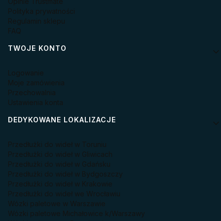
Opinie Trustmate
Polityka prywatności
Regulamin sklepu
FAQ
TWOJE KONTO
Logowanie
Moje zamówienia
Przechowalnia
Ustawienia konta
DEDYKOWANE LOKALIZACJE
Przedłużki do wideł w Toruniu
Przedłużki do wideł w Gliwicach
Przedłużki do wideł w Gdańsku
Przedłużki do wideł w Bydgoszczy
Przedłużki do wideł w Krakowie
Przedłużki do wideł we Wrocławiu
Wózki paletowe w Warszawie
Wózki paletowe Michałowice k/Warszawy