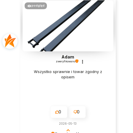
podgląd
Adam
zweryfikowano
Wszystko sprawnie i towar zgodny z
opisem
0
0
2026-05-13