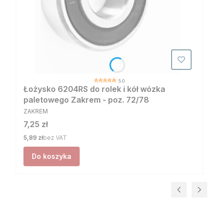
5.0
Łożysko 6204RS do rolek i kół wózka
paletowego Zakrem - poz. 72/78
PRODUCENT
ZAKREM
Cena
7,25 zł
Cena
5,89 zł
bez VAT
Do koszyka