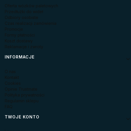
Oferta wózków paletowych
Przedłużki do wideł
Odbiory osobiste
Czas realizacji zamówienia
Promocje
Formy płatności
Koszt dostawy
Reklamacje i zwroty
INFORMACJE
O nas
Kontakt
Cookies
Opinie Trustmate
Polityka prywatności
Regulamin sklepu
FAQ
TWOJE KONTO