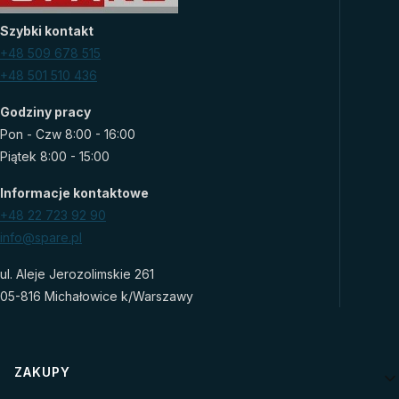
Szybki kontakt
+48 509 678 515
+48 501 510 436
Godziny pracy
Pon - Czw 8:00 - 16:00
Piątek 8:00 - 15:00
Informacje kontaktowe
+48 22 723 92 90
info@spare.pl
ul. Aleje Jerozolimskie 261
05-816 Michałowice k/Warszawy
Linki w stopce
ZAKUPY