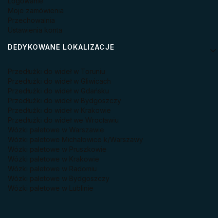
Logowanie
Moje zamówienia
Przechowalnia
Ustawienia konta
DEDYKOWANE LOKALIZACJE
Przedłużki do wideł w Toruniu
Przedłużki do wideł w Gliwicach
Przedłużki do wideł w Gdańsku
Przedłużki do wideł w Bydgoszczy
Przedłużki do wideł w Krakowie
Przedłużki do wideł we Wrocławiu
Wózki paletowe w Warszawie
Wózki paletowe Michałowice k/Warszawy
Wózki paletowe w Pruszkowie
Wózki paletowe w Krakowie
Wózki paletowe w Radomiu
Wózki paletowe w Bydgoszczy
Wózki paletowe w Lublinie