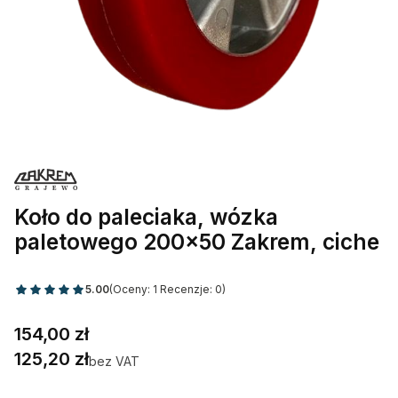
Koło do paleciaka, wózka
paletowego 200x50 Zakrem, ciche
5.00
(Oceny: 1 Recenzje: 0)
Cena
154,00 zł
Cena
125,20 zł
bez VAT