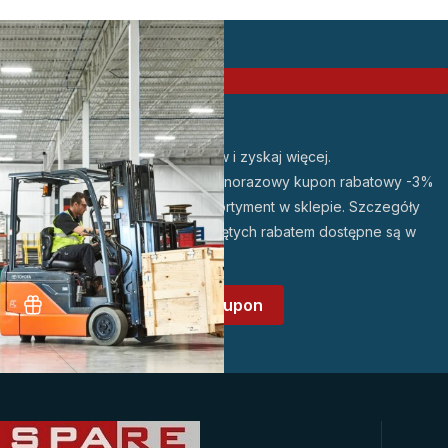
PROMOCJA
Zarejestruj się w sklepie
Odbierz 3% rabatu!
Dołącz do grona naszych klientów i zyskaj więcej.
Po założeniu konta otrzymasz jednorazowy kupon rabatowy -3%
do wykorzystania na wybrany asortyment w sklepie. Szczegóły
promocji oraz lista produktów objętych rabatem dostępne są w
regulaminie promocji
.
Załóż konto i odbierz kupon