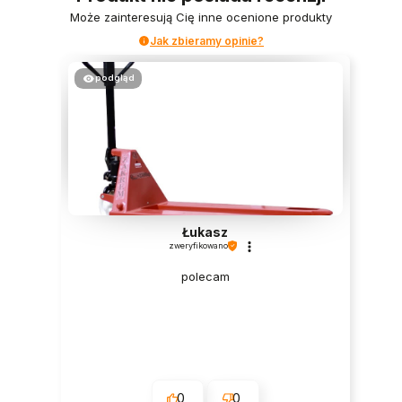
Może zainteresują Cię inne ocenione produkty
Jak zbieramy opinie?
podgląd
Łukasz
zweryfikowano
polecam
0
0